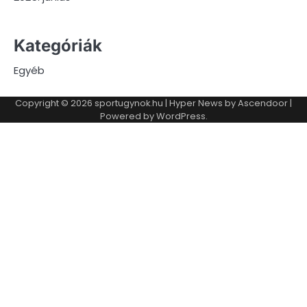
Kategóriák
Egyéb
Copyright © 2026
sportugynok.hu
| Hyper News by
Ascendoor
|
Powered by
WordPress
.