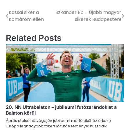
Kassai siker a
Szkander Eb – Újabb magyar
Bejegyzés
Komárom ellen
sikerek Budapesten!
navigáció
Related Posts
20. NN Ultrabalaton – jubileumi futózarándoklat a
Balaton körül
Április utolsó hétvégéjén jubileumi mérföldkőhöz érkezik
Európa legnagyobb tókerülő futóeseménye: huszadik