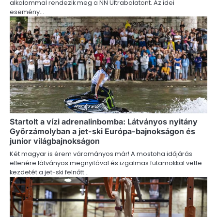
alkalommal rendezik meg a NN Ultrabalatont. Az idei
esemény…
Startolt a vízi adrenalinbomba: Látványos nyitány
Győrzámolyban a jet-ski Európa-bajnokságon és
junior világbajnokságon
Két magyar is érem várományos már! A mostoha időjárás
ellenére látványos megnyitóval és izgalmas futamokkal vette
kezdetét a jet-ski felnőtt…