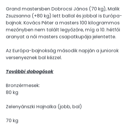
Grand mastersben Dobrocsi János (70 kg), Malik
Zsuzsanna (+80 kg) lett ballal és jobbal is Európa-
bajnok. Kovács Péter a masters 100 kilogrammos
mezőnyben nem talált legyőzőre, míg a 10. hétfői
aranyat a női masters csapatkupája jelentette.
Az Európa-bajnokság második napján a juniorok
versenyeznek bal kézzel.
További dobogósok
Bronzérmesek:
80 kg
Zelenyánszki Hajnalka (jobb, bal)
70 kg