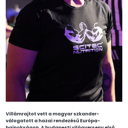
Villámrajtot vett a magyar szkander-
válogatott a hazai rendezésű Európa-
bajnokságon. A budapesti világverseny első