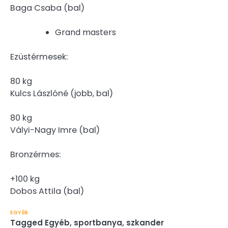
Baga Csaba (bal)
Grand masters
Ezüstérmesek:
80 kg
Kulcs Lászlóné (jobb, bal)
80 kg
Vályi-Nagy Imre (bal)
Bronzérmes:
+100 kg
Dobos Attila (bal)
EGYÉB
Tagged
Egyéb
,
sportbanya
,
szkander