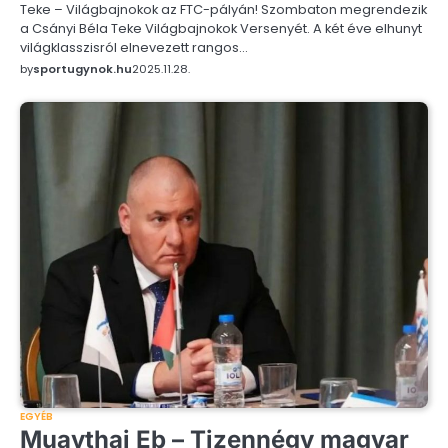
Teke – Világbajnokok az FTC-pályán! Szombaton megrendezik
a Csányi Béla Teke Világbajnokok Versenyét. A két éve elhunyt
világklasszisról elnevezett rangos…
by
sportugynok.hu
2025.11.28.
EGYÉB
Muaythai Eb – Tizennégy magyar