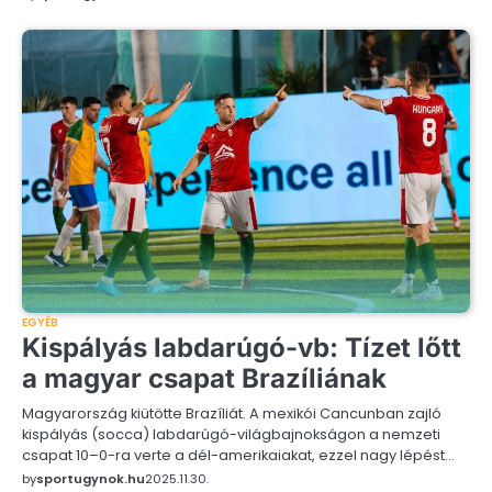
EGYÉB
Kispályás labdarúgó-vb: Tízet lőtt
a magyar csapat Brazíliának
Magyarország kiütötte Brazíliát. A mexikói Cancunban zajló
kispályás (socca) labdarúgó-világbajnokságon a nemzeti
csapat 10–0-ra verte a dél-amerikaiakat, ezzel nagy lépést…
by
sportugynok.hu
2025.11.30.