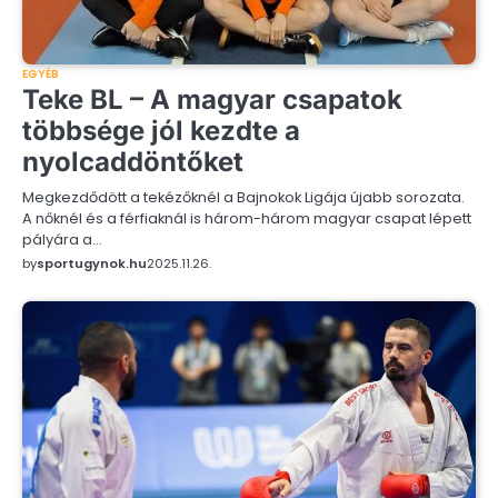
EGYÉB
Teke BL – A magyar csapatok
többsége jól kezdte a
nyolcaddöntőket
Megkezdődött a tekézőknél a Bajnokok Ligája újabb sorozata.
A nőknél és a férfiaknál is három-három magyar csapat lépett
pályára a…
by
sportugynok.hu
2025.11.26.