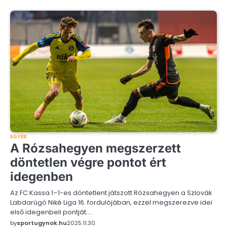
EGYÉB
A Rózsahegyen megszerzett
döntetlen végre pontot ért
idegenben
Az FC Kassa 1–1-es döntetlent játszott Rózsahegyen a Szlovák
Labdarúgó Niké Liga 16. fordulójában, ezzel megszerezve idei
első idegenbeli pontját.…
by
sportugynok.hu
2025.11.30.