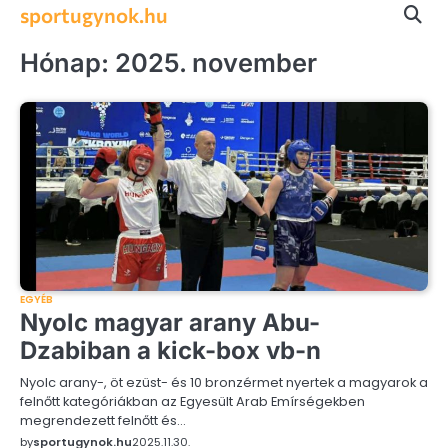
Skip
sportugynok.hu
to
content
Hónap:
2025. november
EGYÉB
Nyolc magyar arany Abu-
Dzabiban a kick-box vb-n
Nyolc arany-, öt ezüst- és 10 bronzérmet nyertek a magyarok a
felnőtt kategóriákban az Egyesült Arab Emírségekben
megrendezett felnőtt és…
by
sportugynok.hu
2025.11.30.