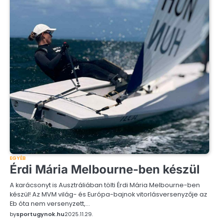
EGYÉB
Érdi Mária Melbourne-ben készül
A karácsonyt is Ausztráliában tölti Érdi Mária Melbourne-ben
készül! Az MVM világ- és Európa-bajnok vitorlásversenyzője az
Eb óta nem versenyzett,…
by
sportugynok.hu
2025.11.29.