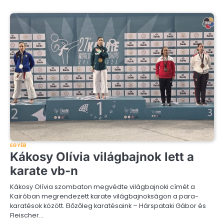
EGYÉB
Kákosy Olívia világbajnok lett a
karate vb-n
Kákosy Olívia szombaton megvédte világbajnoki címét a
Kairóban megrendezett karate világbajnokságon a para-
karatésok között. Előzőleg karatésaink – Hárspataki Gábor és
Fleischer…