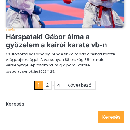
EGYÉB
Hárspataki Gábor álma a
győzelem a kairói karate vb-n
Csütörtöktől vasárnapig rendezik Kairóban a felnőtt karate
világbajnokságot. A versenyen 88 ország 384 karate
versenyzője lép tatamira, míg a para-karate…
by
sportugynok.hu
2025.11.25.
…
Bejegyzések
1
2
4
Következő
lapozása
Keresés
Keresés