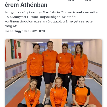
érem Athénban
Magyarország 2 arany-, 5 ezüst- és 7 bronzérmet szerzett az
IFMA Muaythai Európa-bajnokságon. Az athéni
kontinensviadalon ezzel a válogatott a 9. helyet szerezte
meg.Az…
by
sportugynok.hu
2025.11.28.