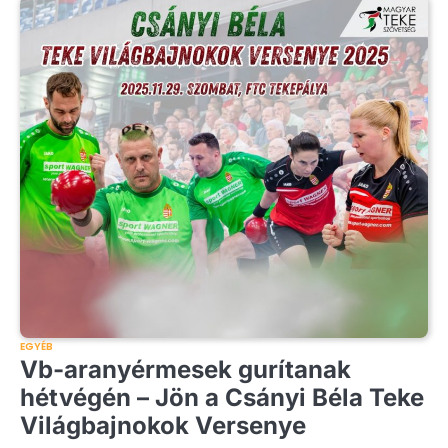
EGYÉB
Vb-aranyérmesek gurítanak
hétvégén – Jön a Csányi Béla Teke
Világbajnokok Versenye