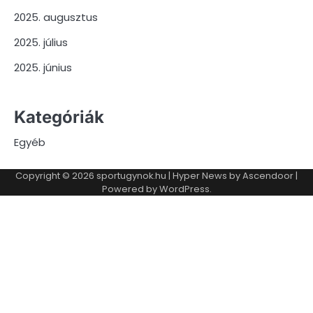
2025. augusztus
2025. július
2025. június
Kategóriák
Egyéb
Copyright © 2026
sportugynok.hu
| Hyper News by
Ascendoor
|
Powered by
WordPress
.