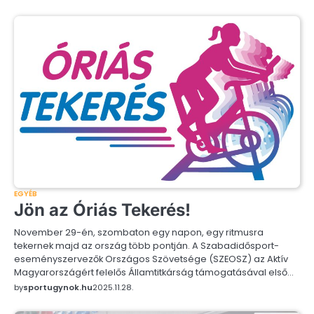
EGYÉB
Jön az Óriás Tekerés!
November 29-én, szombaton egy napon, egy ritmusra
tekernek majd az ország több pontján. A Szabadidősport-
eseményszervezők Országos Szövetsége (SZEOSZ) az Aktív
Magyarországért felelős Államtitkárság támogatásával első…
by
sportugynok.hu
2025.11.28.