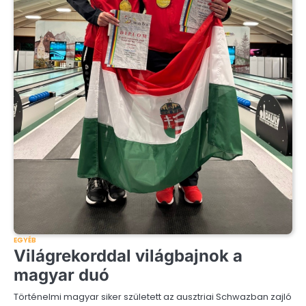
EGYÉB
Világrekorddal világbajnok a
magyar duó
Történelmi magyar siker született az ausztriai Schwazban zajló