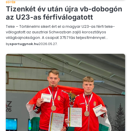
EGYÉB
Tizenkét év után újra vb-dobogón
az U23-as férfiválogatott
Teke – Történelmi sikert ért el a magyar U23-as férfi teke-
válogatott az ausztriai Schwazban zajló korosztályos
világbajnokságon. A csapat 3757 fás teljesítménnyel…
by
sportugynok.hu
2026.05.27.