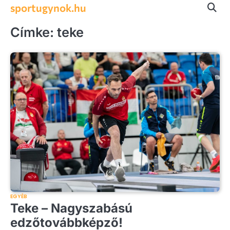
Skip
sportugynok.hu
to
content
Címke:
teke
EGYÉB
Teke – Nagyszabású
edzőtovábbképző!