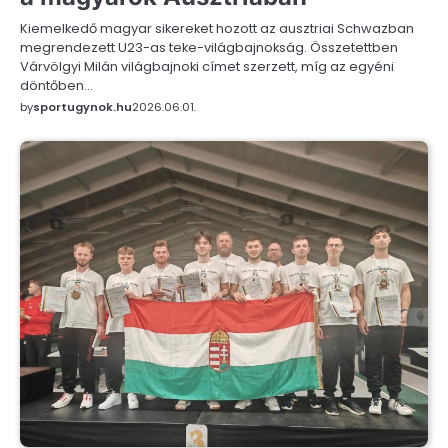
Kiemelkedő magyar sikereket hozott az ausztriai Schwazban
megrendezett U23-as teke-világbajnokság. Összetettben
Várvölgyi Milán világbajnoki címet szerzett, míg az egyéni
döntőben…
by
sportugynok.hu
2026.06.01.