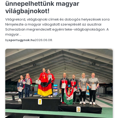
ünnepelhettünk magyar
világbajnokot!
Világrekord, világbajnoki címek és dobogós helyezések sora
fémjelezte a magyar válogatott szereplését az ausztriai
Schwazban megrendezett egyéni teke-világbajnokságon. A
magyar…
by
sportugynok.hu
2026.06.08.