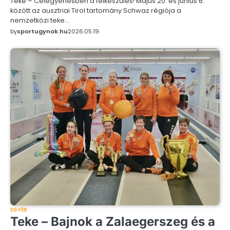
Teke – Célegyenesben a felkészülés! Május 20. és június 6.
között az ausztriai Tirol tartomány Schwaz régiója a
nemzetközi teke…
by
sportugynok.hu
2026.05.19.
EGYÉB
Teke – Bajnok a Zalaegerszeg és a