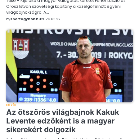
Teke – Kijelölte a magyar válogatott keretét Fehér László és
Orosz István szövetségi kapitány a közelgő felnőtt egyéni
világbajnokságra. A…
by
sportugynok.hu
2026.05.22.
EGYÉB
Az ötszörös világbajnok Kakuk
Levente edzőként is a magyar
sikerekért dolgozik