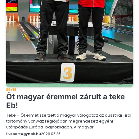
EGYÉB
Öt magyar éremmel zárult a teke
Eb!
Teke – Öt érmet szerzett a magyar válogatott az ausztriai Tirol
tartomány Schwaz régiójában megrendezett egyéni
utánpótlás Európa-bajnokságon. A magyar…
by
sportugynok.hu
2026.05.25.