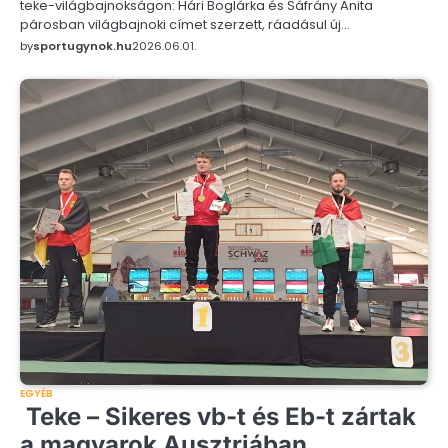
teke-világbajnokságon: Hári Boglárka és Sáfrány Anita
párosban világbajnoki címet szerzett, ráadásul új…
by
sportugynok.hu
2026.06.01.
EGYÉB
Teke – Sikeres vb-t és Eb-t zártak
a magyarok Ausztriában