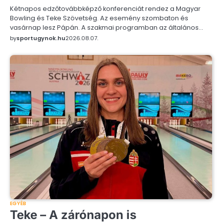
Kétnapos edzőtovábbképző konferenciát rendez a Magyar
Bowling és Teke Szövetség. Az esemény szombaton és
vasárnap lesz Pápán. A szakmai programban az általános…
by
sportugynok.hu
2026.08.07.
EGYÉB
Teke – A zárónapon is