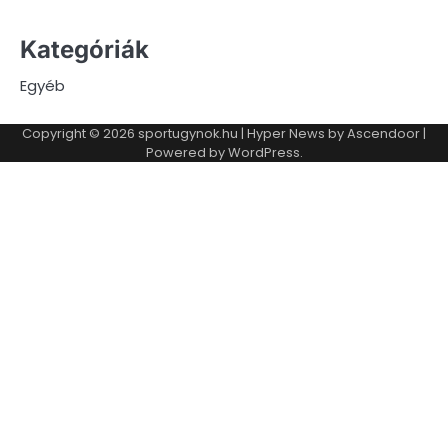
Kategóriák
Egyéb
Copyright © 2026
sportugynok.hu
| Hyper News by
Ascendoor
|
Powered by
WordPress
.