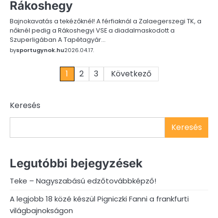
Rákoshegy
Bajnokavatás a tekézőknél! A férfiaknál a Zalaegerszegi TK, a
nőknél pedig a Rákoshegyi VSE a diadalmaskodott a
Szuperligában A Tapétagyár…
by
sportugynok.hu
2026.04.17.
Bejegyzések
1
2
3
Következő
lapozása
Keresés
Keresés
Legutóbbi bejegyzések
Teke – Nagyszabású edzőtovábbképző!
A legjobb 18 közé készül Pigniczki Fanni a frankfurti
világbajnokságon